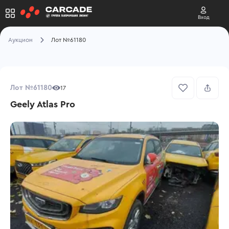
Вход
Аукцион
Лот №61180
Лот №61180
17
Geely Atlas Pro