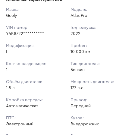
Начальная цена:
1 232 000 ₽
Марка:
Модель:
Geely
Ставок не найдено
Atlas Pro
Шаг торгов:
5 000 ₽
Пользователь не принимал участие
в аукционах
VIN номер:
Год выпуска:
Кол-во ставок:
-
Y4K8722**********
2022
Регион:
Москва
Модификация:
Пробег:
I
10 000 км
Кол-во владельцев:
Тип двигателя:
1
Бензин
Объём двигателя:
Мощность двигателя:
1.5 л
177 л.с.
Коробка передач:
Привод:
Автоматическая
Передний
ПТС:
Кузов:
Электронный
Внедорожник