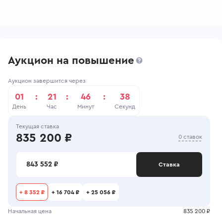
Аукцион на повышение
Аукцион завершится через
01
:
21
:
46
:
38
День
Час
Минут
Секунд
Текущая ставка
835 200 ₽
0 ставок
843 552 ₽
Ставка
+
8 352 ₽
+
16 704 ₽
+
25 056 ₽
Начальная цена
835 200 ₽