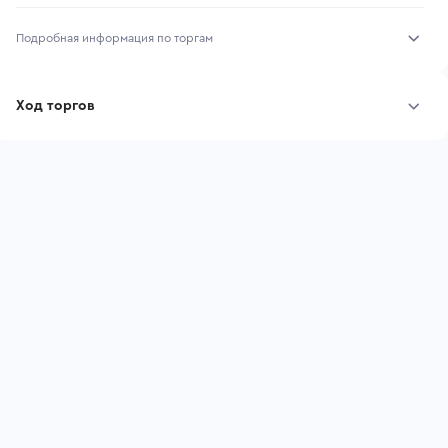
Подробная информация по торгам
Начало торгов:
04.08.2026, 13:49 МСК
Ход торгов
Конец торгов:
11.08.2026, 07:28 МСК
Участник
Дата, МСК
Ставка
Тип аукциона:
Открытые торги
Начальная цена:
835 200 ₽
Шаг торгов:
8 352 ₽
Ставок не найдено
Пользователь не принимал участие
Кол-во ставок:
-
в аукционах
Регион:
Вологодская Область