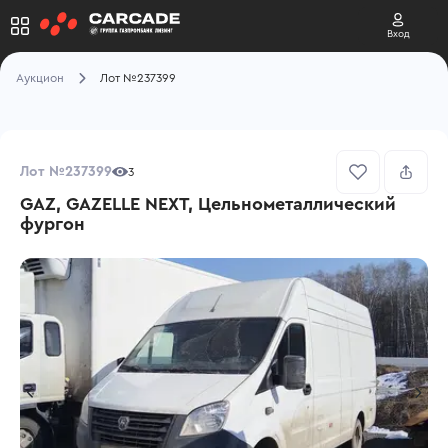
Вход
Аукцион
Лот №237399
Лот №237399
3
GAZ, GAZELLE NEXT, Цельнометаллический
фургон