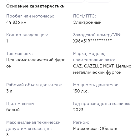
Основные характеристики
Начальная цена:
2 273 600 ₽
Пробег или моточасы:
ПСМ/ПТС:
44 836 км
Ставок не найдено
Электронный
Шаг торгов:
22 736 ₽
Пользователь не принимал участие
в аукционах
Кол-во владельцев:
Заводской номер/VIN:
Кол-во ставок:
-
1
X96A31R**********
Регион:
Московская Область
Тип машины:
Марка, модель,
Цельнометаллический фург
наименование авто:
он
GAZ, GAZELLE NEXT, Цельно
металлический фургон
Рабочий объем двигателя:
Мощность двигателя:
3 л
150 л.с.
Цвет машины:
Год производства машины:
белый
2023
Максимальная технически
Регион:
допустимая масса, кг:
Московская Область
3