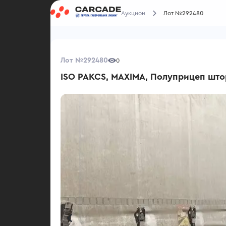
Аукцион
Лот №292480
Лот №292480
0
ISO PAKCS, MAXIMA, Полуприцеп шт