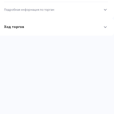
Подробная информация по торгам
Начало торгов:
03.08.2026, 10:12 МСК
Ход торгов
Конец торгов:
10.08.2026, 10:12 МСК
Участник
Дата, МСК
Ставка
Тип аукциона:
Открытые торги
Начальная цена:
3 430 000 ₽
Шаг торгов:
34 300 ₽
Ставок не найдено
Пользователь не принимал участие
Кол-во ставок:
-
в аукционах
Регион:
Московская Область