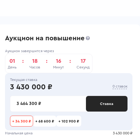
Аукцион на повышение
Аукцион завершится через
01
:
18
:
16
:
16
День
Часов
Минут
Секунд
Текущая ставка
3 430 000 ₽
0 ставок
3 464 300 ₽
Ставка
+
34 300 ₽
+
68 600 ₽
+
102 900 ₽
Начальная цена
3 430 000 ₽